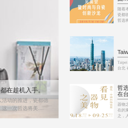
随着
瓷都
哲选将
Tai
Taip
台北 
哲
，都在趁机入手。
在
人活动的推进，瓷都德
器物
一次哲选将美....
在的
之，人