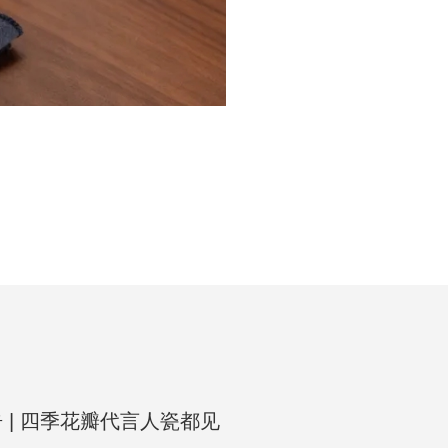
看见·器物之美
德化·中国白陶瓷展 台北站
 | 四季花瓣代言人瓷都见
.