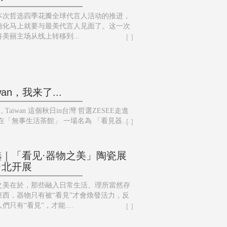
本次哲选四季花瓣全球代言人活动的推进，
德化马上就要与最美代言人见面了。这一次
美丽主场从线上转移到...
[ ]
wan，我来了...
ei , Taiwan 這個秋日in台灣 哲選ZESEE走進
在「無事生活茶館」 一場名為 「看見器....
[ ]
选｜「看见·器物之美」陶瓷展
台北开展
之美在於，那些融入日常生活、理所當然存
東西，器物只有被“看見”才會煥發活力，反
們只有“看見”，才能....
[ ]