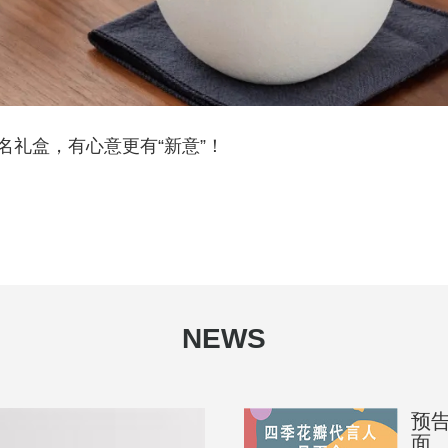
名礼盒，有心意更有“新意”！
NEWS
预告
面...