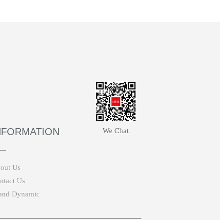
NFORMATION
We Chat
out Us
ntact Us
and Dynamic