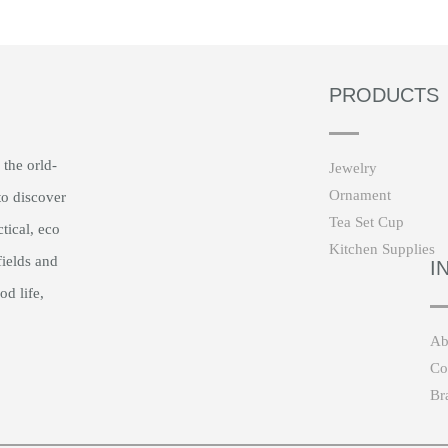
PRODUCTS
 the orld-
Jewelry
Ornament
to discover
Tea Set Cup
ctical, eco
Kitchen Supplies
fields and
I
od life,
Ab
Co
Br